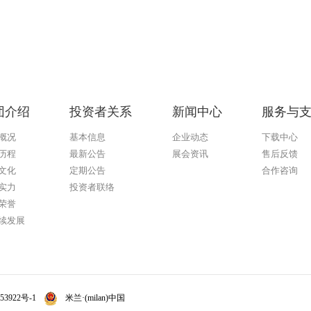
团介绍
投资者关系
新闻中心
服务与
概况
基本信息
企业动态
下载中心
历程
最新公告
展会资讯
售后反馈
文化
定期公告
合作咨询
实力
投资者联络
荣誉
续发展
53922号-1
米兰·(milan)中国